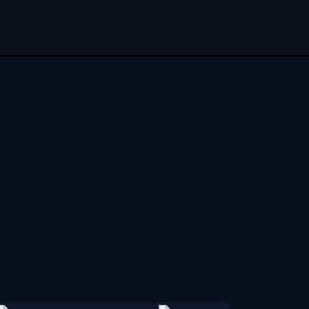
Открыть