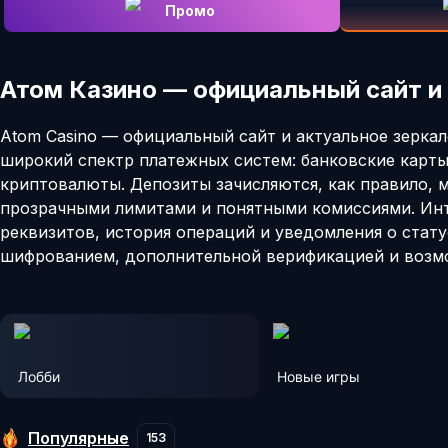
Промо
Атом Казино — официальный сайт и 
Atom Casino — официальный сайт и актуальное зерка
широкий спектр платежных систем: банковские карты
криптовалюты. Депозиты зачисляются, как правило, 
прозрачными лимитами и понятными комиссиями. Инт
реквизитов, история операций и уведомления о стату
шифрованием, дополнительной верификацией и воз
Лобби
Новые игры
Популярные
153