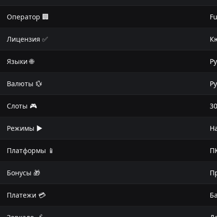
Оператор 🏢
Fu
Лицензия ✅
К
Языки 🌐
Ру
Валюты 💱
Ру
Слоты 🎮
3
Режимы ▶️
На
Платформы 📱
ПК
Бонусы 🎁
П
Платежи 💳
Б