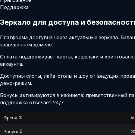
Приложение
Поддержка
Зеркало для доступа и безопасност
Платформа доступна через актуальные зеркала. Бала
защищенном домене.
Оплата поддерживает карты, кошельки и криптовалют
аккаунта.
Доступны слоты, лайв-столы и шоу от ведущих прова
демо-режим.
Бонусы активируются в кабинете: приветственный пак
поддержка отвечает 24/7.
Бренд 🎯
At
Запуск ⏳
2