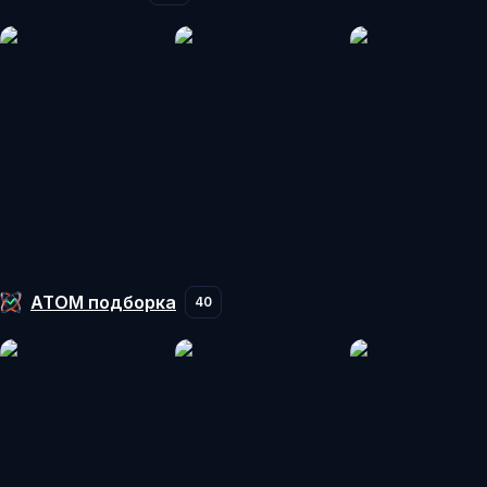
ATOM подборка
40