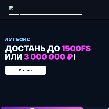
ЛУТБОКС
ДОСТАНЬ ДО
1500FS
ИЛИ
3 000 000 ₽
!
Открыть