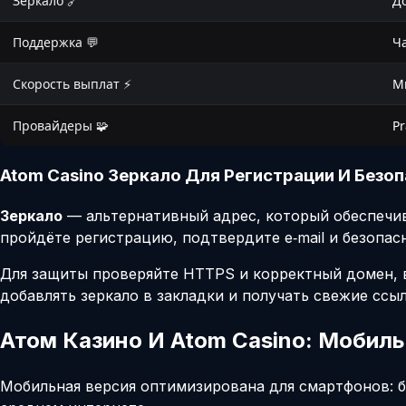
Зеркало 🔗
Д
Поддержка 💬
Ча
Скорость выплат ⚡
Мг
Провайдеры 🧩
Pr
Atom Casino Зеркало Для Регистрации И Безо
Зеркало
— альтернативный адрес, который обеспечив
пройдёте
регистрацию
, подтвердите e‑mail и безопа
Для защиты проверяйте HTTPS и корректный домен, в
добавлять зеркало в закладки и получать свежие ссы
Атом Казино И Atom Casino: Мобил
Мобильная версия оптимизирована для смартфонов: б