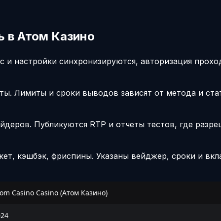
ь в Атом Казино
нс и настройки синхронизируются, авторизация прохо
ы. Лимиты и сроки выводов зависят от метода и ста
йдеров. Публикуются RTP и отчеты тестов, где разр
ет, кэшбэк, фриспины. Указаны вейджер, сроки и вкла
om Casino Casino (Атом Казино)
024